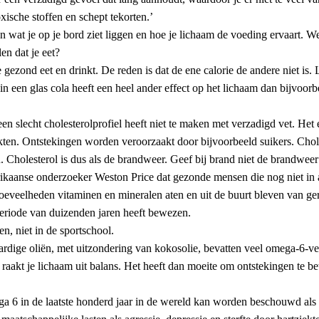
xische stoffen en schept tekorten.’
en wat je op je bord ziet liggen en hoe je lichaam de voeding ervaart. We
en dat je eet?
e gezond eet en drinkt. De reden is dat de ene calorie de andere niet is.
 in een glas cola heeft een heel ander effect op het lichaam dan bijvoor
een slecht cholesterolprofiel heeft niet te maken met verzadigd vet. Het
ekten. Ontstekingen worden veroorzaakt door bijvoorbeeld suikers. Chol
 Cholesterol is dus als de brandweer. Geef bij brand niet de brandweer
rikaanse onderzoeker Weston Price dat gezonde mensen die nog niet i
eveelheden vitaminen en mineralen aten en uit de buurt bleven van ger
periode van duizenden jaren heeft bewezen.
, niet in de sportschool.
rdige oliën, met uitzondering van kokosolie, bevatten veel omega-6-vet
raakt je lichaam uit balans. Het heeft dan moeite om ontstekingen te bet
 6 in de laatste honderd jaar in de wereld kan worden beschouwd als 