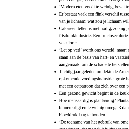
‘Modern eten voedt te weinig, bevat to
Er bestaat vaak een flink verschil tuss
van je lichaam: wat zou je lichaam will
Calorieën tellen is niet nodig, zolang j
frisdrankindustrie. Een fructosecalorie
vetcalorie.
‘Let op vet!’ wordt ons verteld, maar: 
staan aan de basis van hart- en vaatzi
aangemaakt om de schade te herstellen.
Tachtig jaar geleden ontdekte de Ame
opkomende voedingsindustrie, grote ho
met een eetpatroon dat zich over een 
Een gezond gewicht begint in de keuken
Hoe mensaardig is plantaardig? Plantaa
binnenkrijgt en te weinig omega 3 dan 
bloeddruk laag te houden.
‘De toename van het gebruik van omega