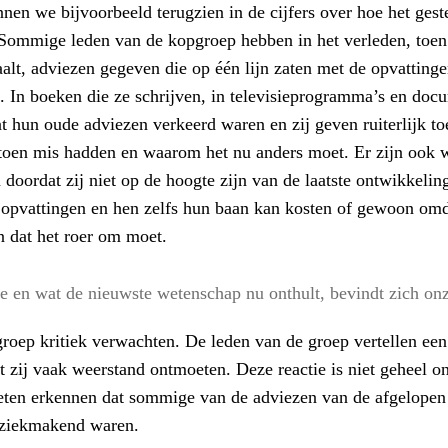
nen we bijvoorbeeld terugzien in de cijfers over hoe het ges
 Sommige leden van de kopgroep hebben in het verleden, toen 
aalt, adviezen gegeven die op één lijn zaten met de opvatting
 In boeken die ze schrijven, in televisieprogramma’s en docum
t hun oude adviezen verkeerd waren en zij geven ruiterlijk toe
 toen mis hadden en waarom het nu anders moet. Er zijn ook w
doordat zij niet op de hoogte zijn van de laatste ontwikkelin
opvattingen en hen zelfs hun baan kan kosten of gewoon omdat 
en dat het roer om moet.
e en wat de nieuwste wetenschap nu onthult, bevindt zich onz
groep kritiek verwachten. De leden van de groep vertellen ee
t zij vaak weerstand ontmoeten. Deze reactie is niet geheel on
eten erkennen dat sommige van de adviezen van de afgelopen de
s ziekmakend waren.