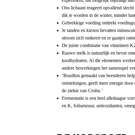
experiment, dat mogelijk bijdraagt aan 
Ons lichaam reageert opvallend slecht
dik te worden in de winter, minder ha
Gebrekkige voeding onttrekt voedingss
Je tanden en kiezen bevatten minuscule
stroom zich omkeert en er gaatjes onts
De juiste combinatie van vitaminen K2,
Rauwe melk is natuurlijk en bevat ome
koolhydraten. Al die elementen werken 
andere bewerkingen het samenspel ver
‘Bouillon gemaakt van beenderen helpt b
ontstekingen, geeft meer energie door e
de ziekte van Crohn.’
Fermentatie is een heel alledaagse vo
en K, foliumzuur, antioxidanten, omega