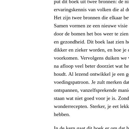
put dit boek uit twee bronnen: de 
ervaringskennis van volken die al d
Het zijn twee bronnen die elkaar be
Samen vormen ze een nieuwe visie 
door de bomen het bos weer te zien
en gezondheid. Dit boek laat zien h
dikker en zieker worden, en hoe je d
voorkomen. Vervolgens duiken we ve
na afloop veel beter doorziet wat he
houdt. Al lezend ontwikkel je een g
voedingspatroon. Je zult merken dat
ontspannen, vanzelfsprekende manie
staan wat niet goed voor je is. Zond
wonderrecepten. Sterker, je eet lekk
hebben.
In de kern gaat dit boek er om dat h