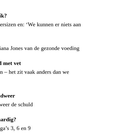
ik?
ersizen en: ‘We kunnen er niets aan
iana Jones van de gezonde voeding
d met vet
 – het zit vaak anders dan we
andweer
dweer de schuld
aardig?
a’s 3, 6 en 9