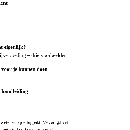
ment
t eigenlijk?
ijke voeding – drie voorbeelden
e voor je kunnen doen
 handleiding
wetenschap erbij pakt. Verzadigd vet
et, sterker, je valt er van af.