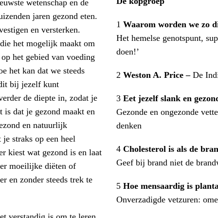
De kopgroep
nieuwste wetenschap en de
uizenden jaren gezond eten.
1
Waarom worden we zo d
vestigen en versterken.
Het hemelse genotspunt, sup
die het mogelijk maakt om
doen!’
 op het gebied van voeding
oe het kan dat we steeds
2
Weston A. Price –
De Ind
it bij jezelf kunt
rder de diepte in, zodat je
3
Eet jezelf slank en gezon
t is dat je gezond maakt en
Gezonde en ongezonde vetten
ezond en natuurlijk
denken
 je straks op een heel
4
Cholesterol is als de br
r kiest wat gezond is en laat
Geef bij brand niet de bran
er moeilijke diëten of
er en zonder steeds trek te
5
Hoe mensaardig is plant
Onverzadigde vetzuren: omeg
et verstandig is om te leren