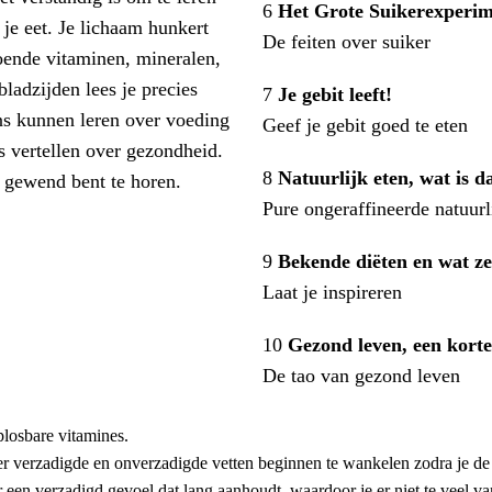
6
Het Grote Suikerexperi
 je eet. Je lichaam hunkert
De feiten over suiker
oende vitaminen, mineralen,
ladzijden lees je precies
7
Je gebit leeft!
ns kunnen leren over voeding
Geef je gebit goed te eten
 vertellen over gezondheid.
8
Natuurlijk eten, wat is da
e gewend bent te horen.
Pure ongeraffineerde natuurl
9
Bekende diëten en wat z
Laat je inspireren
10
Gezond leven, een korte
De tao van gezond leven
plosbare vitamines.
 verzadigde en onverzadigde vetten beginnen te wankelen zodra je de 
 een verzadigd gevoel dat lang aanhoudt, waardoor je er niet te veel van e