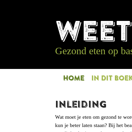
WEE
Gezond eten op bas
HOME
IN DIT BOE
Inleiding
Wat moet je eten om gezond te word
kun je beter laten staan? Bij het b