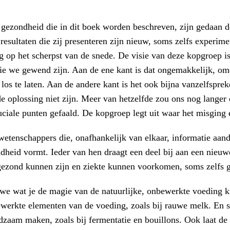
gezondheid die in dit boek worden beschreven, zijn gedaan 
sultaten die zij presenteren zijn nieuw, soms zelfs experimen
g op het scherpst van de snede. De visie van deze kopgroep i
ie we gewend zijn. Aan de ene kant is dat ongemakkelijk, omda
los te laten. Aan de andere kant is het ook bijna vanzelfspr
de oplossing niet zijn. Meer van hetzelfde zou ons nog lange
ciale punten gefaald. De kopgroep legt uit waar het misging 
etenschappers die, onafhankelijk van elkaar, informatie aan
dheid vormt. Ieder van hen draagt een deel bij aan een nieuw
gezond kunnen zijn en ziekte kunnen voorkomen, soms zelfs 
we wat je de magie van de natuurlijke, onbewerkte voeding 
erkte elementen van de voeding, zoals bij rauwe melk. En som
zaam maken, zoals bij fermentatie en bouillons. Ook laat de