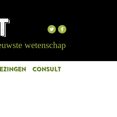
T
ieuwste wetenschap
EZINGEN
CONSULT