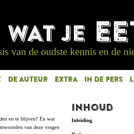
T
EE
WAT JE
is van de oudste kennis en de n
K
DE AUTEUR
EXTRA
IN DE PERS
L
Inhoud
en en te blijven? En wat
Inleiding
eantwoorden van deze vragen