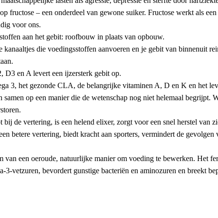
maatschappelijke lasten als agressie, depressie en sterfte door hartziekt
 op fructose – een onderdeel van gewone suiker. Fructose werkt als een
ndig voor ons.
toffen aan het gebit: roofbouw in plaats van opbouw.
 kanaaltjes die voedingsstoffen aanvoeren en je gebit van binnenuit rei
taan.
 D3 en A levert een ijzersterk gebit op.
ga 3, het gezonde CLA, de belangrijke vitaminen A, D en K en het leve
samen op een manier die de wetenschap nog niet helemaal begrijpt. Wat 
storen.
ij de vertering, is een helend elixer, zorgt voor een snel herstel van zie
en betere vertering, biedt kracht aan sporters, vermindert de gevolgen v
rm van een oeroude, natuurlijke manier om voeding te bewerken. Het fer
-3-vetzuren, bevordert gunstige bacteriën en aminozuren en breekt bepa