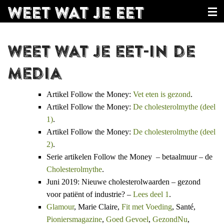
WEET WAT JE EET
Home
Weet wat je eet in de
In dit boek
media
De auteur
Artikel Follow the Money:
Vet eten is gezond
.
Extra
Artikel Follow the Money:
De cholesterolmythe (deel
1)
.
In de pers
Artikel Follow the Money:
De cholesterolmythe (deel
2)
.
Lezingen
Serie artikelen Follow the Money – betaalmuur – de
Consult
Cholesterolmythe
.
Juni 2019: Nieuwe cholesterolwaarden – gezond
voor patiënt of industrie? –
Lees deel 1
.
Glamour
, Marie Claire,
Fit met Voeding
, Santé,
Pioniersmagazine
,
Goed Gevoel
,
GezondNu
,