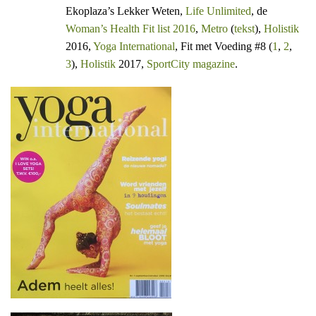
Ekoplaza’s Lekker Weten,
Life Unlimited
, de
Woman’s Health Fit list 2016
,
Metro
(
tekst
),
Holistik
2016,
Yoga International
, Fit met Voeding #8 (
1
,
2
,
3
),
Holistik
2017,
SportCity magazine
.