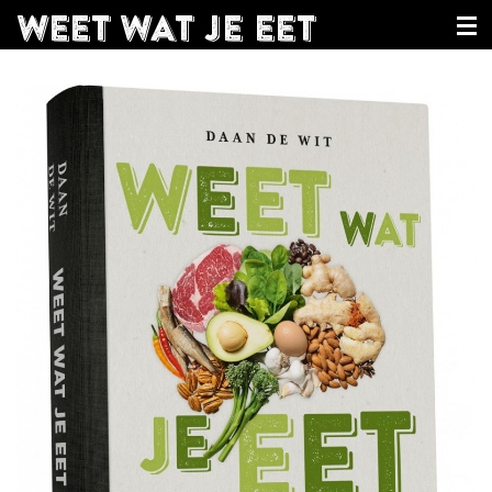
WEET WAT JE EET
Home
In dit boek
De auteur
Extra
In de pers
Lezingen
Consult